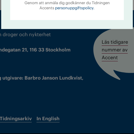
Genom att anmäla dig godkänner du Tidningen
Accents
personuppgiftspolicy.
m droger och nykterhet
Läs tidigare
ndegatan 21, 116 33 Stockholm
nummer av
Accent
 utgivare: Barbro Janson Lundkvist,
Tidningsarkiv
In English