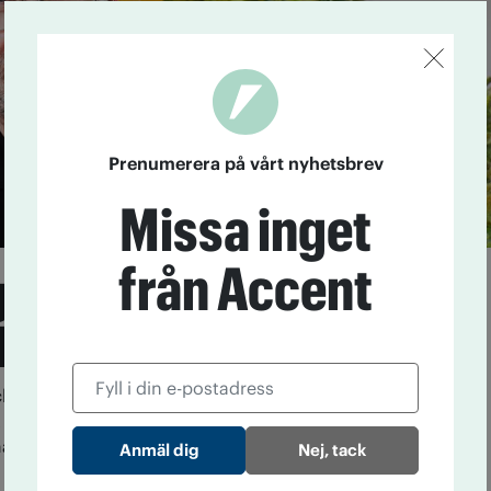
Prenumerera på vårt nyhetsbrev
Missa inget
från Accent
en som får föra in
ka i Sverige
ch med april i år har 48 företag fått tillstånd av
tt föra in och/eller hantera narkotika i Sverige. Ett
a Pharma, som satsar på cannabistuggummin för en
Nej, tack