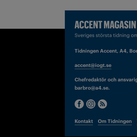
Sveriges största tidning o
Tidningen Accent, A4, Bo
accent@iogt.se
Chefredaktör och ansvarig
barbro@a4.se.
Kontakt
Om Tidningen