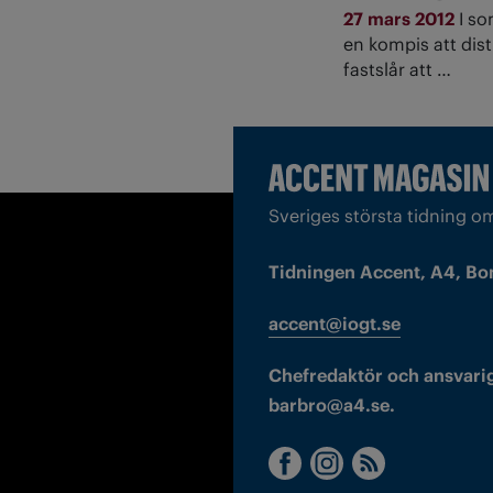
27 mars 2012
I so
en kompis att dis
fastslår att …
Sveriges största tidning o
Tidningen Accent, A4, Bo
accent@iogt.se
Chefredaktör och ansvarig
barbro@a4.se.