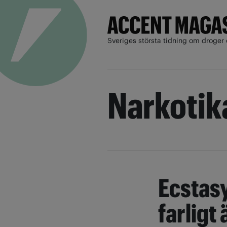
Sveriges största tidning om droger 
Narkoti
Ecstas
farligt 