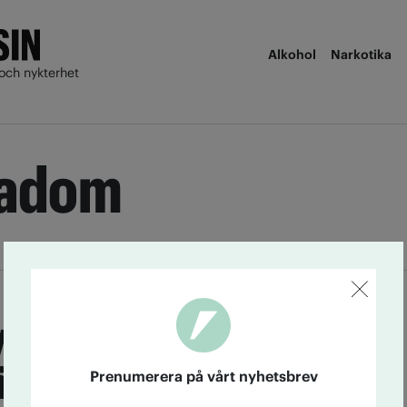
Alkohol
Narkotika
och nykterhet
kadom
y bedöms mindre
än tidigare
Prenumerera på vårt nyhetsbrev