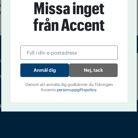
Missa inget
mras sänkte hovrätten straffet för en man som hjälpt
tribuera narkotika via internet. Högsta domstolen
från Accent
m droger och nykterhet
Läs tidigare
Nej, tack
ndegatan 21, 116 33 Stockholm
nummer av
Accent
Genom att anmäla dig godkänner du Tidningen
Accents
personuppgiftspolicy.
 utgivare: Barbro Janson Lundkvist,