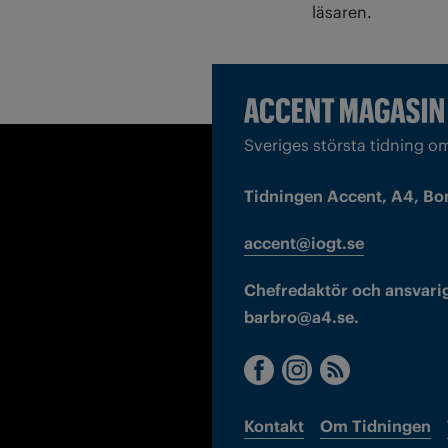
läsaren.
Sveriges största tidning o
Tidningen Accent, A4, Bo
accent@iogt.se
Chefredaktör och ansvarig
barbro@a4.se.
Kontakt
Om Tidningen