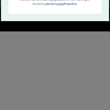
Accents
personuppgiftspolicy.
Co