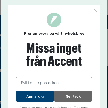
Prenumerera på vårt nyhetsbrev
m droger och nykterhet
Läs tidigare
Missa inget
ndegatan 21, 116 33 Stockholm
nummer av
Accent
från Accent
 utgivare: Barbro Janson Lundkvist,
Nej, tack
Tidningsarkiv
In English
Genom att anmäla dig godkänner du Tidningen