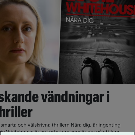
skande vändningar i
hriller
 smarta och välskrivna thrillern Nära dig, är ingenting
ie Whitehouse är en författare som är bra på att lura