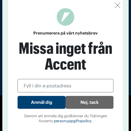
Kontakt
Om Tidningen
Tidningsarkiv
In English
Läs tidigare
Prenumerera på vårt nyhetsbrev
nummer av
Missa inget från
Accent
Accent
Nej, tack
© Tidningen Accent 2026
Genom att anmäla dig godkänner du Tidningen
Cookiepolicy
Personuppgiftspolicy
Accents
personuppgiftspolicy.