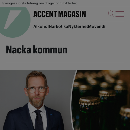
Sveriges största tidning om droger och nykterhet
Alkohol
Narkotika
Nykterhet
Movendi
Nacka kommun