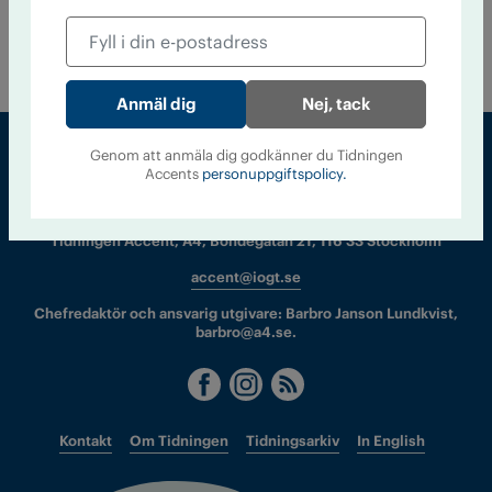
ett år testa barnombud inom socialtjänsten. Syftet är att ge
de utsatta barnen en starkare röst, vilket ökar chansen att de
får rätt hjälp.
Nej, tack
Genom att anmäla dig godkänner du Tidningen
Accents
personuppgiftspolicy.
Sveriges största tidning om droger och nykterhet
Tidningen Accent, A4, Bondegatan 21, 116 33 Stockholm
accent@iogt.se
Chefredaktör och ansvarig utgivare: Barbro Janson Lundkvist,
barbro@a4.se.
Kontakt
Om Tidningen
Tidningsarkiv
In English