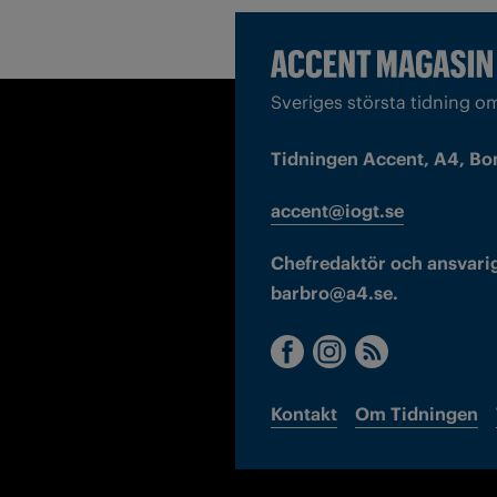
Sveriges största tidning o
Tidningen Accent, A4, Bo
accent@iogt.se
Chefredaktör och ansvarig
barbro@a4.se.
Kontakt
Om Tidningen