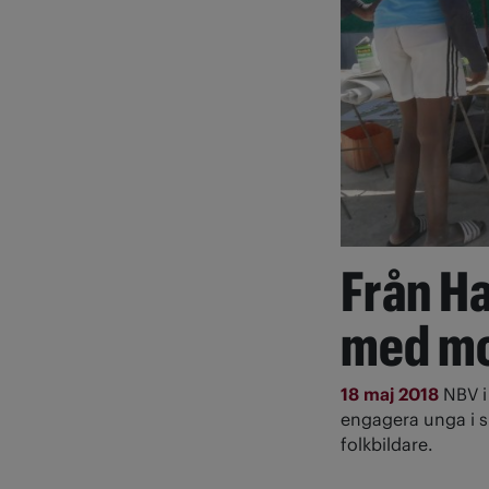
Från Ha
med mo
18 maj 2018
NBV i
engagera unga i si
folkbildare.