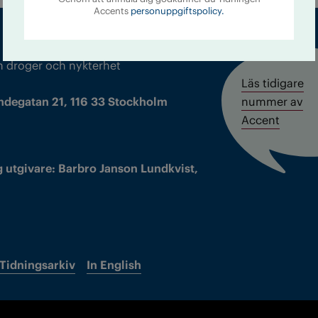
Accents
personuppgiftspolicy.
m droger och nykterhet
Läs tidigare
ndegatan 21, 116 33 Stockholm
nummer av
Accent
 utgivare: Barbro Janson Lundkvist,
Tidningsarkiv
In English