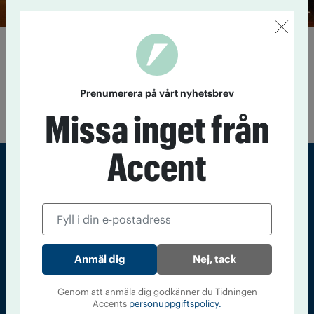
Alkohol försämrar mörkerseendet
1 september 2014
Som om det inte var nog med att alkohol
försämrar körförmågan. Ny forskning visar att alkohol även
Prenumerera på vårt nyhetsbrev
försämrar mörkerseendet, vilket ökar risken ännu mer för den
som sätter sig bakom ratten med alkohol i kroppen.
Missa inget från
Accent
Sveriges största tidning om droger och nykterhet
Tidningen Accent, A4, Bondegatan 21, 116 33 Stockholm
accent@iogt.se
Nej, tack
Chefredaktör och ansvarig utgivare: Barbro Janson Lundkvist,
barbro@a4.se.
Genom att anmäla dig godkänner du Tidningen
Accents
personuppgiftspolicy.