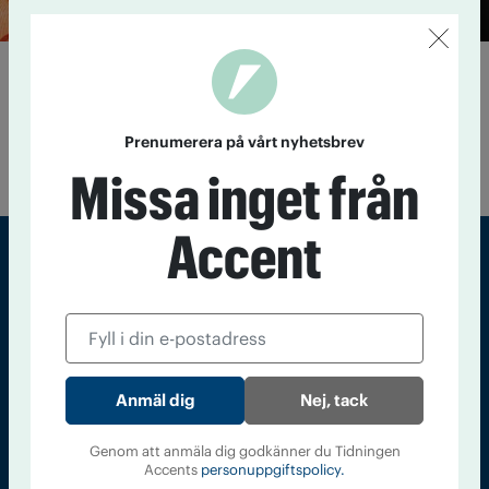
Johan Croneman: Jag var en
drogromantiker
22 oktober 2020
I boken Jag är olyckligt här utforskar film-
Prenumerera på vårt nyhetsbrev
och tv-kritikern Johan Croneman sin självdestruktivitet.
Missa inget från
Accent
Sveriges största tidning om droger och nykterhet
Tidningen Accent, A4, Bondegatan 21, 116 33 Stockholm
accent@iogt.se
Nej, tack
Chefredaktör och ansvarig utgivare: Barbro Janson Lundkvist,
barbro@a4.se.
Genom att anmäla dig godkänner du Tidningen
Accents
personuppgiftspolicy.