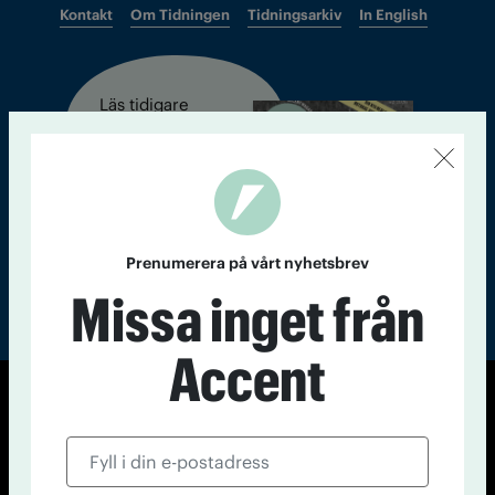
Kontakt
Om Tidningen
Tidningsarkiv
In English
Läs tidigare
nummer av
Accent
Prenumerera på vårt nyhetsbrev
Missa inget från
Accent
© Tidningen Accent 2026
Cookiepolicy
Personuppgiftspolicy