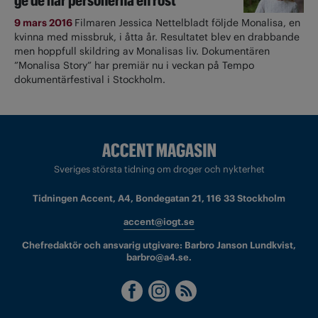
ge de här personerna en röst”
9 mars 2016
Filmaren Jessica Nettelbladt följde Monalisa, en
kvinna med missbruk, i åtta år. Resultatet blev en drabbande
men hoppfull skildring av Monalisas liv. Dokumentären
”Monalisa Story” har premiär nu i veckan på Tempo
dokumentärfestival i Stockholm.
Sveriges största tidning om droger och nykterhet
Tidningen Accent, A4, Bondegatan 21, 116 33 Stockholm
accent@iogt.se
Chefredaktör och ansvarig utgivare: Barbro Janson Lundkvist,
barbro@a4.se.