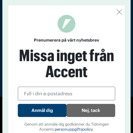
Kontakt
Om Tidningen
Tidningsarkiv
In English
Läs tidigare
nummer av
Prenumerera på vårt nyhetsbrev
Accent
Missa inget från
Accent
Nej, tack
© Tidningen Accent 2026
Cookiepolicy
Personuppgiftspolicy
Genom att anmäla dig godkänner du Tidningen
Accents
personuppgiftspolicy.