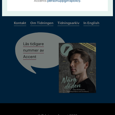
Accents
personuppgiftspolicy.
Kontakt
Om Tidningen
Tidningsarkiv
In English
Läs tidigare
nummer av
Accent