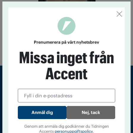
Sprudlande språk i Hustrun
8 april 2016
Med mustigt språk och vass tunga berättar Meg
Prenumerera på vårt nyhetsbrev
Wolitzer historien om Joan, en bitter författarhustru som en
Missa inget från
dag får nog av sin uppblåste make.
Accent
Sveriges största tidning om droger och nykterhet
Tidningen Accent, A4, Bondegatan 21, 116 33 Stockholm
accent@iogt.se
Nej, tack
Chefredaktör och ansvarig utgivare: Barbro Janson Lundkvist,
barbro@a4.se.
Genom att anmäla dig godkänner du Tidningen
Accents
personuppgiftspolicy.