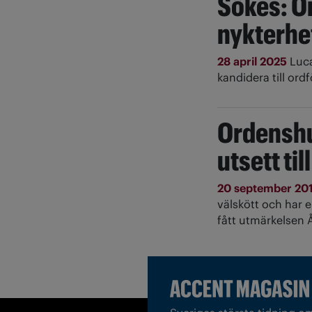
Sökes: O
nykterhe
28 april 2025
Luca
kandidera till or
Ordenshu
utsett til
20 september 20
välskött och har 
fått utmärkelsen Å