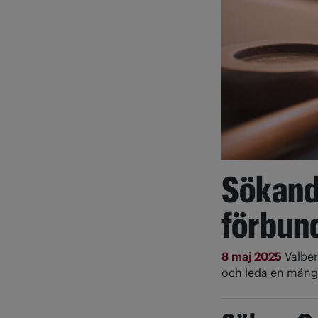
Sökande
förbund
8 maj 2025
Valbe
och leda en mångf