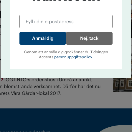
rdförande för ny
tsrörelse
s Nilsson meddelar att han inte planerar att
dförandeposten.
Nej, tack
set i Umeå
Genom att anmäla dig godkänner du Tidningen
Accents
personuppgiftspolicy.
l Årets lokal
17
IOGT-NTO:s ordenshus i Umeå är anrikt,
en blomstrande verksamhet. Därför har det nu
rets Våra Gårdar-lokal 2017.