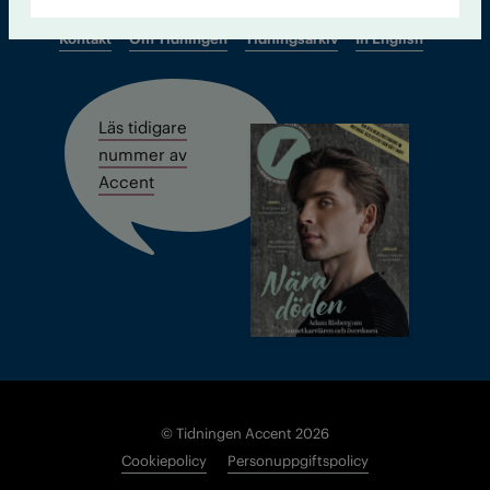
Kontakt
Om Tidningen
Tidningsarkiv
In English
Läs tidigare
nummer av
Accent
© Tidningen Accent 2026
Cookiepolicy
Personuppgiftspolicy