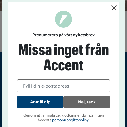
Extrakongressen minut för minut
24 november 2024
Det var en händelserik dag när IOGT-
NTO-rörelsens fyra förbund samlades för att ta ställning till
Prenumerera på vårt nyhetsbrev
den nya organisationsformen.
Missa inget från
Accent
Sveriges största tidning om droger och nykterhet
Tidningen Accent, A4, Bondegatan 21, 116 33 Stockholm
accent@iogt.se
Nej, tack
Chefredaktör och ansvarig utgivare: Barbro Janson Lundkvist,
barbro@a4.se.
Genom att anmäla dig godkänner du Tidningen
Accents
personuppgiftspolicy.