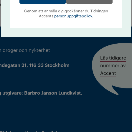
na på Andra Långgatan och drack öl ur stora, tunga
Genom att anmäla dig godkänner du Tidningen
Accents
personuppgiftspolicy.
m droger och nykterhet
Läs tidigare
ndegatan 21, 116 33 Stockholm
nummer av
Accent
 utgivare: Barbro Janson Lundkvist,