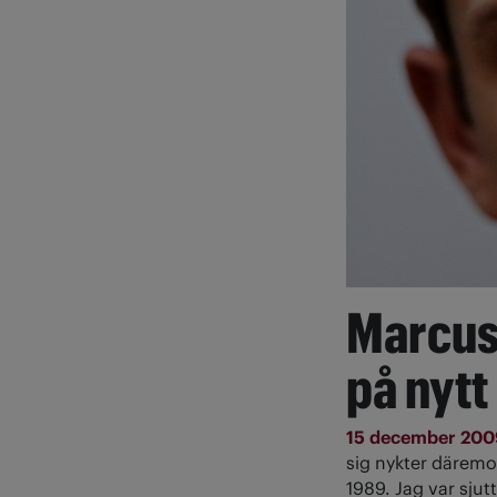
Marcus 
på nytt
15 december 20
sig nykter däremot
1989. Jag var sju