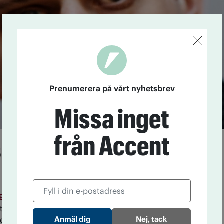
Prenumerera på vårt nyhetsbrev
Missa inget
från Accent
Birro har fått lära allt
09
Sluta dricka sprit kan vem som helst göra. Att hålla
, är betydligt svårare. Första gången jag drack var
Nej, tack
tton. Det snöade ute. Jag och brorsan gick på de