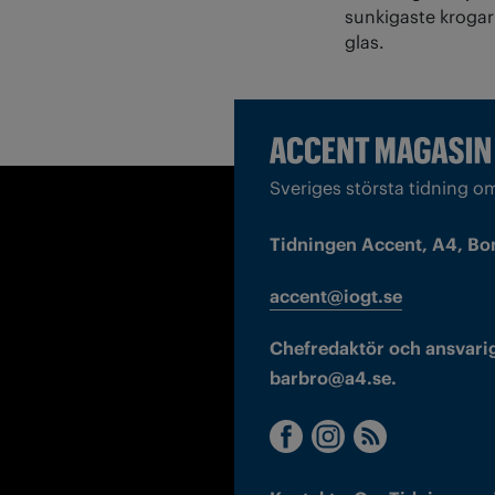
sunkigaste krogar
glas.
Sveriges största tidning o
Tidningen Accent, A4, Bo
accent@iogt.se
Chefredaktör och ansvarig
barbro@a4.se.