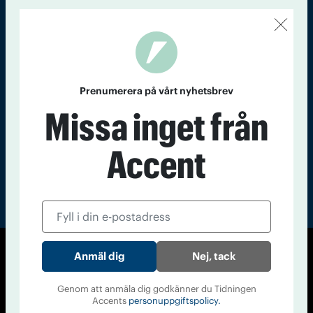
Kontakt
Om Tidningen
Tidningsarkiv
In English
Läs tidigare
nummer av
Prenumerera på vårt nyhetsbrev
Accent
Missa inget från
Accent
Nej, tack
© Tidningen Accent 2026
Cookiepolicy
Personuppgiftspolicy
Genom att anmäla dig godkänner du Tidningen
Accents
personuppgiftspolicy.