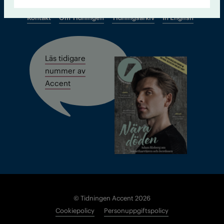
Kontakt
Om Tidningen
Tidningsarkiv
In English
Läs tidigare
nummer av
Accent
© Tidningen Accent 2026
Cookiepolicy
Personuppgiftspolicy