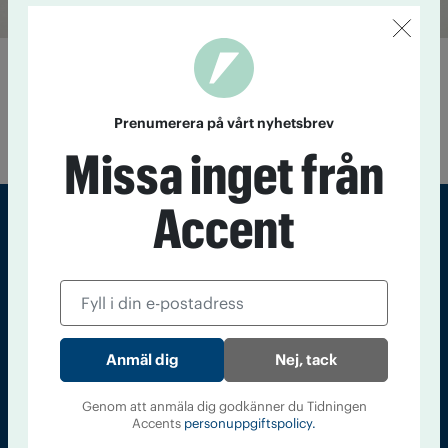
Forskaren: Bostad förändrar livet
14 juni 2016
För hemlösa missbrukare som vill förändra sitt liv
är en bostad en förutsättning enligt forskaren Marcus
Prenumerera på vårt nyhetsbrev
Knutagård.
Missa inget från
Accent
Sveriges största tidning om droger och nykterhet
Tidningen Accent, A4, Bondegatan 21, 116 33 Stockholm
accent@iogt.se
Nej, tack
Chefredaktör och ansvarig utgivare: Barbro Janson Lundkvist,
barbro@a4.se.
Genom att anmäla dig godkänner du Tidningen
Accents
personuppgiftspolicy.