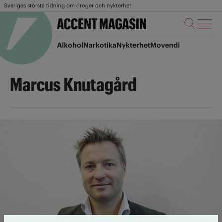
Sveriges största tidning om droger och nykterhet
Alkohol
Narkotika
Nykterhet
Movendi
Marcus Knutagård