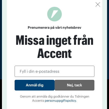
Kontakt
Om Tidningen
Tidningsarkiv
In English
Läs tidigare
Prenumerera på vårt nyhetsbrev
nummer av
Missa inget från
Accent
Accent
Nej, tack
© Tidningen Accent 2026
Genom att anmäla dig godkänner du Tidningen
Cookiepolicy
Personuppgiftspolicy
Accents
personuppgiftspolicy.