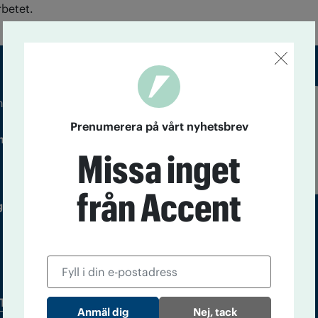
rbetet.
m droger och nykterhet
Läs tidigare
Prenumerera på vårt nyhetsbrev
ndegatan 21, 116 33 Stockholm
nummer av
Missa inget
Accent
från Accent
 utgivare: Barbro Janson Lundkvist,
Tidningsarkiv
In English
Nej, tack