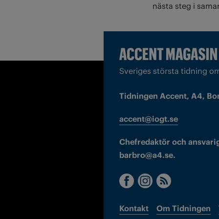
nästa steg i sama
Sveriges största tidning o
Tidningen Accent, A4, Bo
accent@iogt.se
Chefredaktör och ansvarig
barbro@a4.se.
Kontakt
Om Tidningen