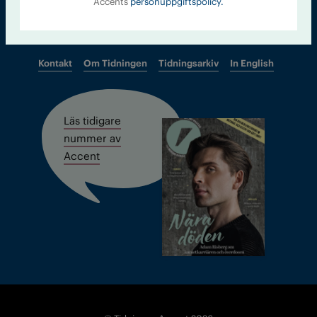
Accents
personuppgiftspolicy.
Kontakt
Om Tidningen
Tidningsarkiv
In English
Läs tidigare
nummer av
Accent