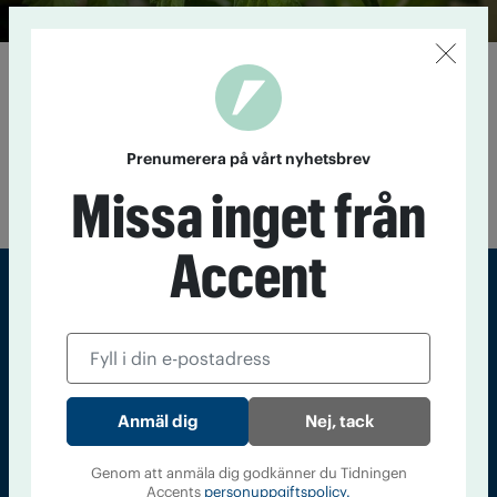
Ja till cannabis i sex delstater
9 november 2016
Nio amerikanska delstater röstade under
natten till onsdagen om legalisering av cannabis. I nuläget
har tre delstater röstat för legalisering av rekreationellt bruk
Prenumerera på vårt nyhetsbrev
av cannabis och tre delstater har röstat för att tillåta
Missa inget från
medicinskt bruk.
Accent
Sveriges största tidning om droger och nykterhet
Tidningen Accent, A4, Bondegatan 21, 116 33 Stockholm
accent@iogt.se
Nej, tack
Chefredaktör och ansvarig utgivare: Barbro Janson Lundkvist,
barbro@a4.se.
Genom att anmäla dig godkänner du Tidningen
Accents
personuppgiftspolicy.