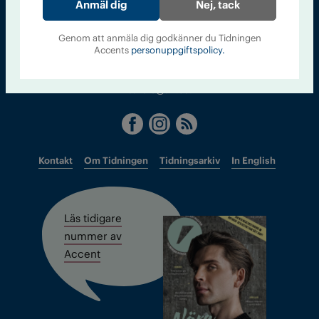
Sveriges största tidning om droger och nykterhet
Nej, tack
Tidningen Accent, A4, Bondegatan 21, 116 33 Stockholm
Genom att anmäla dig godkänner du Tidningen
Accents
personuppgiftspolicy.
accent@iogt.se
Chefredaktör och ansvarig utgivare: Barbro Janson Lundkvist,
barbro@a4.se.
Kontakt
Om Tidningen
Tidningsarkiv
In English
Läs tidigare
nummer av
Accent