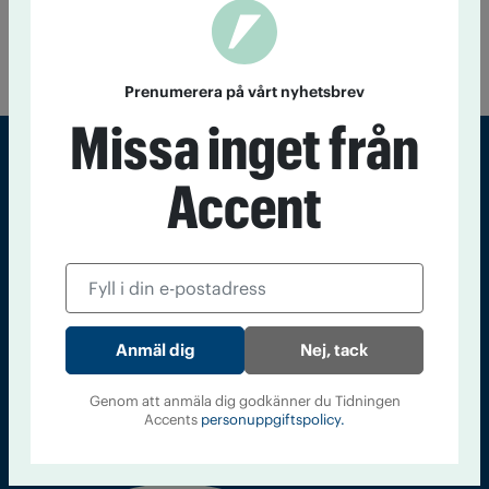
hur de tar emot nya medlemmar. Hur gör föreningarna för att
de nya medlemmarna ska känna sig välkomna och engagera
sig i föreningen?
Prenumerera på vårt nyhetsbrev
Missa inget från
Accent
Sveriges största tidning om droger och nykterhet
Tidningen Accent, A4, Bondegatan 21, 116 33 Stockholm
accent@iogt.se
Chefredaktör och ansvarig utgivare: Barbro Janson Lundkvist,
barbro@a4.se.
Nej, tack
Genom att anmäla dig godkänner du Tidningen
Accents
personuppgiftspolicy.
Kontakt
Om Tidningen
Tidningsarkiv
In English