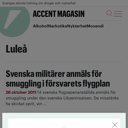
Sveriges största tidning om droger och nykterhet
Alkohol
Narkotika
Nykterhet
Movendi
Luleå
Svenska militärer anmäls för
smuggling i försvarets flygplan
26 oktober 2011
14 svenska flygvapenanställda anmäls för
smuggling under den svenska Libyeninsatsen. De misstänks
ha skickat sprit, vin …
5 föreningar om sina nya medlemmar
9 mars 2011
Vi snackade med fem lokalföreningar för att höra