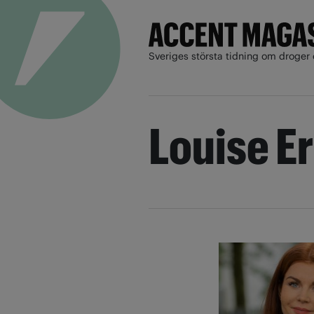
Sveriges största tidning om droger 
Louise E