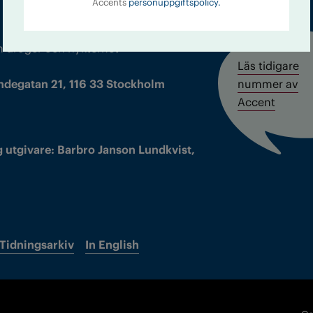
Accents
personuppgiftspolicy.
m droger och nykterhet
Läs tidigare
ndegatan 21, 116 33 Stockholm
nummer av
Accent
 utgivare: Barbro Janson Lundkvist,
Tidningsarkiv
In English