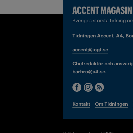
Sveriges största tidning o
Tidningen Accent, A4, Bo
accent@iogt.se
Chefredaktör och ansvarig
barbro@a4.se.
Kontakt
Om Tidningen