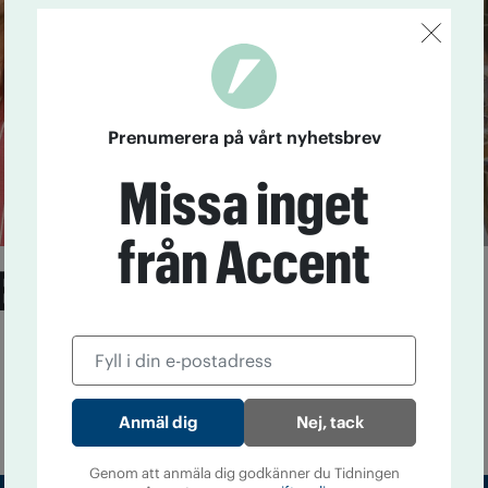
Prenumerera på vårt nyhetsbrev
Missa inget
från Accent
Erixons beslut får
1
Länsstyrelsen riktar allvarlig kritik mot Sölvesborgs
Nej, tack
Genom att anmäla dig godkänner du Tidningen