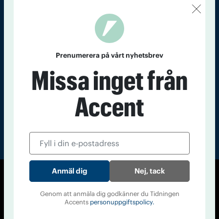
Kontakt
Om Tidningen
Tidningsarkiv
In English
Läs tidigare
Prenumerera på vårt nyhetsbrev
nummer av
Missa inget från
Accent
Accent
Nej, tack
© Tidningen Accent 2026
Genom att anmäla dig godkänner du Tidningen
Cookiepolicy
Personuppgiftspolicy
Accents
personuppgiftspolicy.