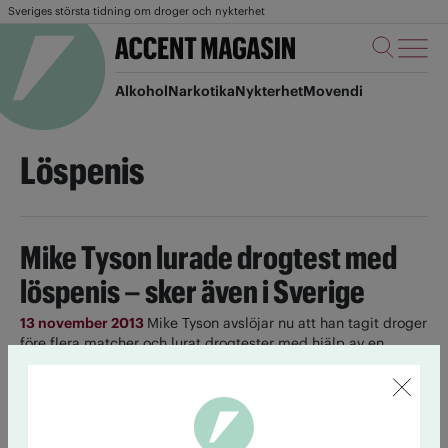
Sveriges största tidning om droger och nykterhet
Alkohol
Narkotika
Nykterhet
Movendi
Löspenis
Mike Tyson lurade drogtest med
löspenis – sker även i Sverige
13 november 2013
Mike Tyson avslöjar nu att han tagit droger
före flera matcher och lurat drogtester med hjälp av en
löspenis med en annan persons urin. Det här utstuderade
knepet används även bland drogmissbrukare i Sverige, enligt
Robin Öberg på Alna.