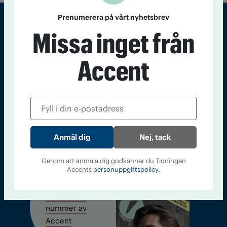
Prenumerera på vårt nyhetsbrev
Missa inget från
Sveriges största tidning om droger och nykterhet
Accent
Tidningen Accent, A4, Bondegatan 21, 116 33 Stockholm
accent@iogt.se
Chefredaktör och ansvarig utgivare: Barbro Janson Lundkvist,
barbro@a4.se.
Nej, tack
Kontakt
Om Tidningen
Tidningsarkiv
In English
Genom att anmäla dig godkänner du Tidningen
Accents
personuppgiftspolicy.
Läs tidigare
nummer av
Accent