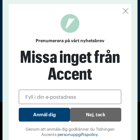
Kontakt
Om Tidningen
Tidningsarkiv
In English
Läs tidigare
nummer av
Prenumerera på vårt nyhetsbrev
Accent
Missa inget från
Accent
Nej, tack
© Tidningen Accent 2026
Cookiepolicy
Personuppgiftspolicy
Genom att anmäla dig godkänner du Tidningen
Accents
personuppgiftspolicy.