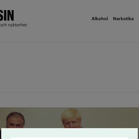
Alkohol
Narkotika
och nykterhet