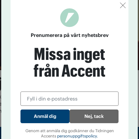
Prenumerera på vårt nyhetsbrev
Missa inget
från Accent
a ersätter fängelse
koboja som övervakar brottslingars alkoholintag som
ngelse används sedan några år tillbaka i USA. I London
nde variant.
Nej, tack
Genom att anmäla dig godkänner du Tidningen
Accents
personuppgiftspolicy.