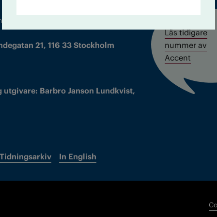
m droger och nykterhet
Läs tidigare
ndegatan 21, 116 33 Stockholm
nummer av
Accent
 utgivare: Barbro Janson Lundkvist,
Tidningsarkiv
In English
Co