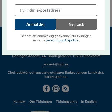
världens kändaste nykterister. Kan du gissa vem som är i
topp? Och saknar du någon kan du själv lägga till ett namn
på listan.
Nej, tack
Genom att anmäla dig godkänner du Tidningen
Accents
personuppgiftspolicy.
Sveriges största tidning om droger och nykterhet
Tidningen Accent, A4, Bondegatan 21, 116 33 Stockholm
accent@iogt.se
Chefredaktör och ansvarig utgivare: Barbro Janson Lundkvist,
barbro@a4.se.
Kontakt
Om Tidningen
Tidningsarkiv
In English