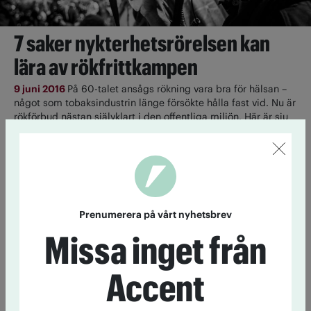
7 saker nykterhetsrörelsen kan
lära av rökfrittkampen
9 juni 2016
På 60-talet ansågs rökning vara bra för hälsan –
något som tobaksindustrin länge försökte hålla fast vid. Nu är
rökförbud nästan självklart i den offentliga miljön. Här är sju
saker nykterhetsrörelsen kan lära sig av rökfritt-lobbyisternas
kamp.
Nykter kändistopplista
Prenumerera på vårt nyhetsbrev
25 juli 2014
Den amerikanska nätsajten rank.com listar kända
Missa inget från
nykterister. Just nu toppas listan av skådespelerskan Natalie
Portman.
Accent
Världens kändaste nykterister
24 juni 2014
Den amerikanska nätsajten rank.com listar