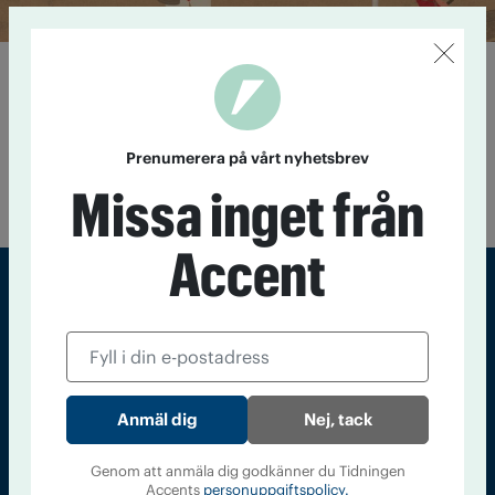
Fånge i alkoholnormen
7 september 2016
Att utmana alkoholnormen är en av ­IOGT -
NTO:s högst prioriterade frågor. Nära en tredjedel av
medlemmarna, 29 procent, tycker till och med att det är den
Prenumerera på vårt nyhetsbrev
viktigaste frågan. Men vad är alkoholnormen, och hur bryter
Missa inget från
man den?
Accent
Sveriges största tidning om droger och nykterhet
Tidningen Accent, A4, Bondegatan 21, 116 33 Stockholm
accent@iogt.se
Nej, tack
Chefredaktör och ansvarig utgivare: Barbro Janson Lundkvist,
barbro@a4.se.
Genom att anmäla dig godkänner du Tidningen
Accents
personuppgiftspolicy.