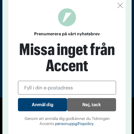
Kontakt
Om Tidningen
Tidningsarkiv
In English
Läs tidigare
Prenumerera på vårt nyhetsbrev
nummer av
Missa inget från
Accent
Accent
Nej, tack
© Tidningen Accent 2026
Genom att anmäla dig godkänner du Tidningen
Cookiepolicy
Personuppgiftspolicy
Accents
personuppgiftspolicy.