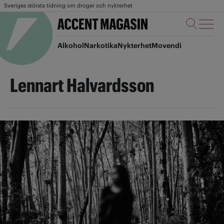
Sveriges största tidning om droger och nykterhet
Alkohol
Narkotika
Nykterhet
Movendi
Lennart Halvardsson