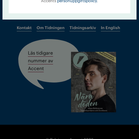
Accents
personuppgiftspolicy.
Kontakt
Om Tidningen
Tidningsarkiv
In English
Läs tidigare
nummer av
Accent