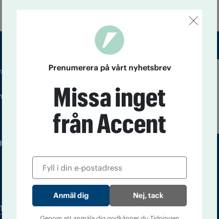
Prenumerera på vårt nyhetsbrev
m droger och nykterhet
Läs tidigare
Missa inget
ndegatan 21, 116 33 Stockholm
nummer av
Accent
från Accent
 utgivare: Barbro Janson Lundkvist,
Nej, tack
Tidningsarkiv
In English
Genom att anmäla dig godkänner du Tidningen