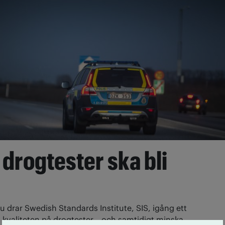
drogtester ska bli
u drar Swedish Standards Institute, SIS, igång ett
a kvaliteten på drogtester – och samtidigt minska