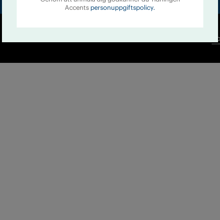
Accents
personuppgiftspolicy.
Co