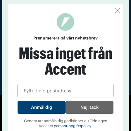
Kontakt
Om Tidningen
Tidningsarkiv
In English
Läs tidigare
nummer av
Prenumerera på vårt nyhetsbrev
Accent
Missa inget från
Accent
Nej, tack
© Tidningen Accent 2026
Cookiepolicy
Personuppgiftspolicy
Genom att anmäla dig godkänner du Tidningen
Accents
personuppgiftspolicy.