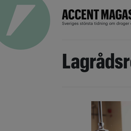
Sveriges största tidning om droger 
Lagråds