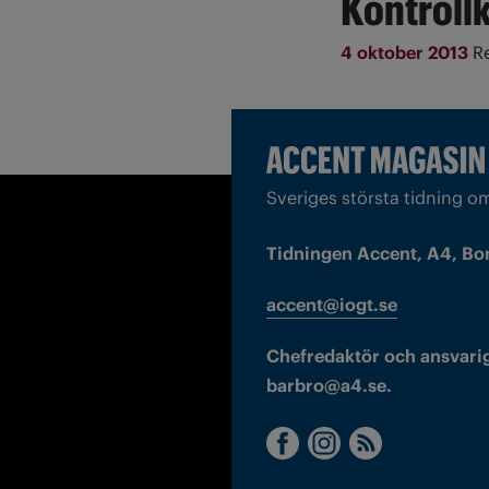
Kontrollk
4 oktober 2013
R
Sveriges största tidning o
Tidningen Accent, A4, Bo
accent@iogt.se
Chefredaktör och ansvarig
barbro@a4.se.