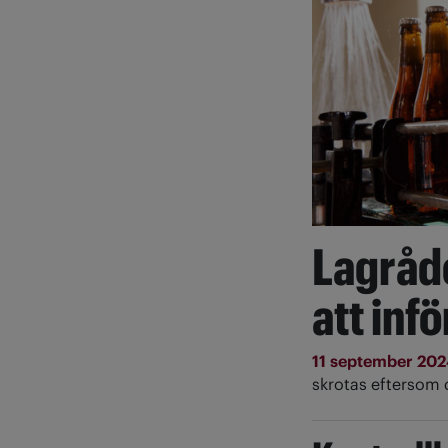
Lagråde
att inf
11 september 20
skrotas eftersom d