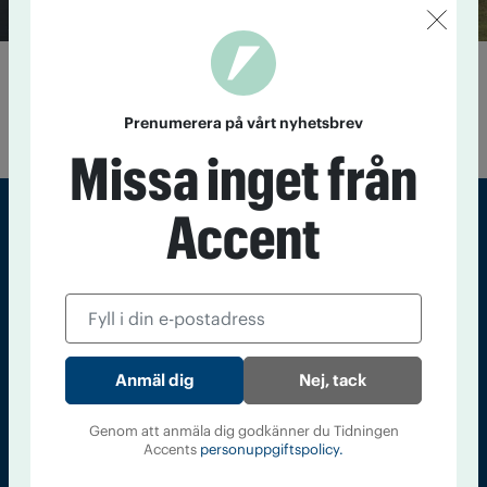
Satsar på att rädda Solvik
23 februari 2023
Avveckla helårsverksamheten, och sälj
Prenumerera på vårt nyhetsbrev
huvudbyggnad och skog, för att renovera Solvik.
Missa inget från
Accent
Sveriges största tidning om droger och nykterhet
Tidningen Accent, A4, Bondegatan 21, 116 33 Stockholm
accent@iogt.se
Chefredaktör och ansvarig utgivare: Barbro Janson Lundkvist,
Nej, tack
barbro@a4.se.
Genom att anmäla dig godkänner du Tidningen
Accents
personuppgiftspolicy.