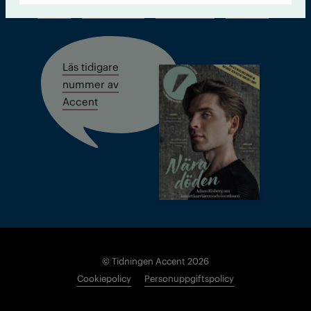
Kontakt
Om Tidningen
Tidningsarkiv
In English
Läs tidigare
nummer av
Accent
© Tidningen Accent 2026
Cookiepolicy
Personuppgiftspolicy