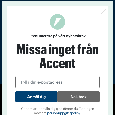
Kontakt
Om Tidningen
Tidningsarkiv
In English
Läs tidigare
nummer av
Prenumerera på vårt nyhetsbrev
Accent
Missa inget från
Accent
© Tidningen Accent 2026
Nej, tack
Cookiepolicy
Personuppgiftspolicy
Genom att anmäla dig godkänner du Tidningen
Accents
personuppgiftspolicy.