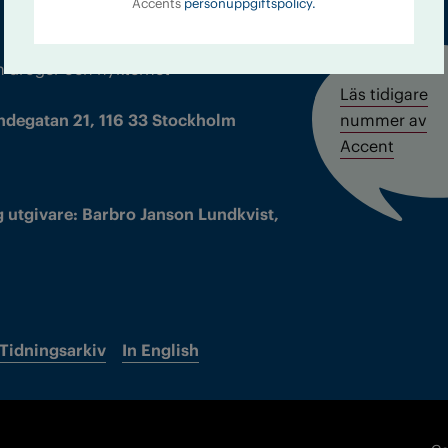
Accents
personuppgiftspolicy.
m droger och nykterhet
Läs tidigare
ndegatan 21, 116 33 Stockholm
nummer av
Accent
 utgivare: Barbro Janson Lundkvist,
Tidningsarkiv
In English