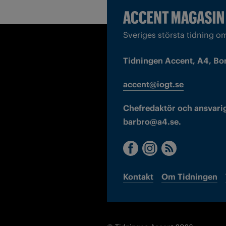
Sveriges största tidning o
Tidningen Accent, A4, Bo
accent@iogt.se
Chefredaktör och ansvarig
barbro@a4.se.
Kontakt
Om Tidningen