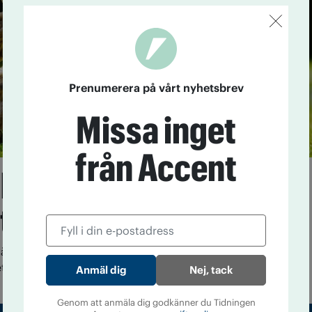
Prenumerera på vårt nyhetsbrev
Missa inget
från Accent
 betydelse har
ten
xtmiljön har stor betydelse för vilka barn som
ett alkoholberoende.
Nej, tack
Genom att anmäla dig godkänner du Tidningen