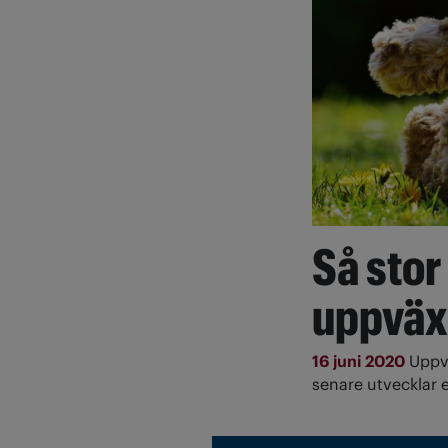
Så stor
uppväx
16 juni 2020
Uppvä
senare utvecklar 