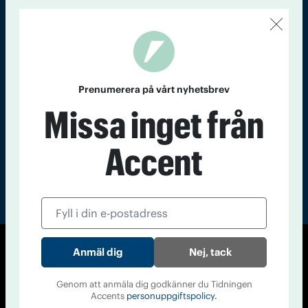
Kontakt
Om Tidningen
Tidningsarkiv
In English
Läs tidigare
nummer av
Prenumerera på vårt nyhetsbrev
Accent
Missa inget från
Accent
Nej, tack
© Tidningen Accent 2026
Cookiepolicy
Personuppgiftspolicy
Genom att anmäla dig godkänner du Tidningen
Accents
personuppgiftspolicy.