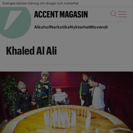
Sveriges största tidning om droger och nykterhet
Alkohol
Narkotika
Nykterhet
Movendi
Khaled Al Ali