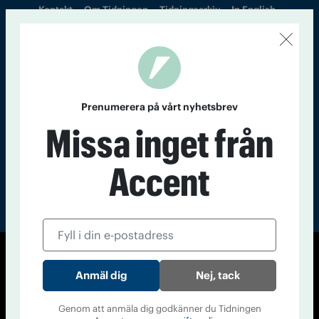
Kontakt
Om Tidningen
Tidningsarkiv
In English
Läs tidigare
nummer av
Accent
Prenumerera på vårt nyhetsbrev
Missa inget från
Accent
© Tidningen Accent 2026
Nej, tack
Cookiepolicy
Personuppgiftspolicy
Genom att anmäla dig godkänner du Tidningen