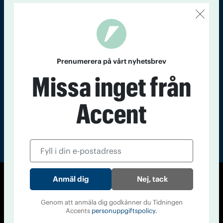
Kontakt
Om Tidningen
Tidningsarkiv
In English
Läs tidigare
nummer av
Prenumerera på vårt nyhetsbrev
Accent
Missa inget från
Accent
Nej, tack
© Tidningen Accent 2026
Cookiepolicy
Personuppgiftspolicy
Genom att anmäla dig godkänner du Tidningen
Accents
personuppgiftspolicy.