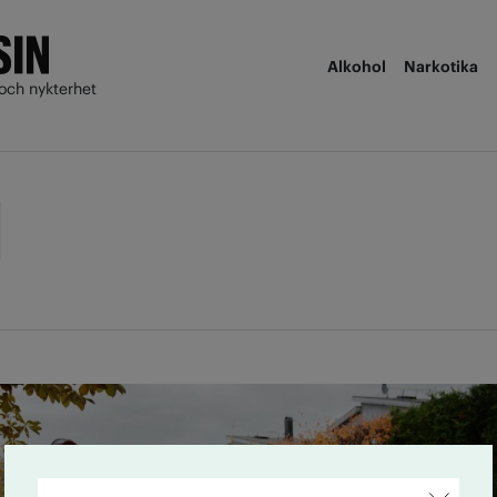
Alkohol
Narkotika
och nykterhet
d