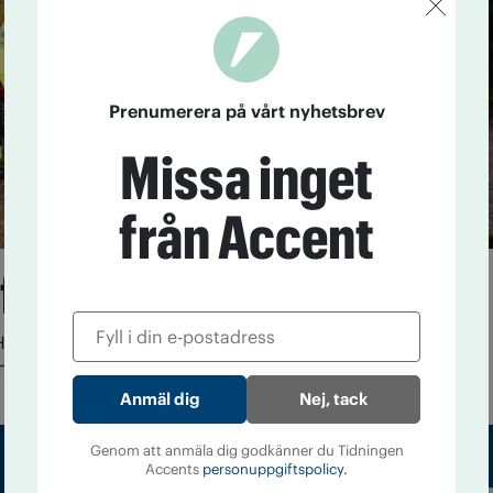
Prenumerera på vårt nyhetsbrev
Missa inget
från Accent
för livet
Hos IOGT-NTO Alltjänst arbetar klienter från
t Dagöholm som en del av utslussningen.
Nej, tack
Genom att anmäla dig godkänner du Tidningen
Accents
personuppgiftspolicy.