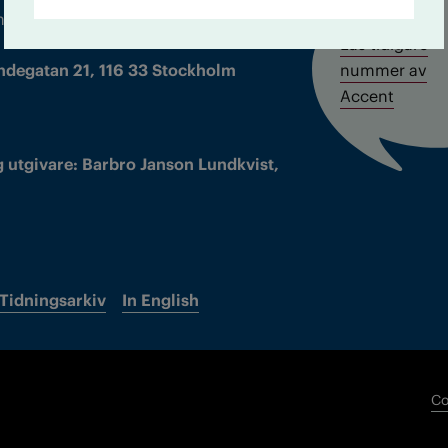
m droger och nykterhet
Läs tidigare
ndegatan 21, 116 33 Stockholm
nummer av
Accent
 utgivare: Barbro Janson Lundkvist,
Tidningsarkiv
In English
Co