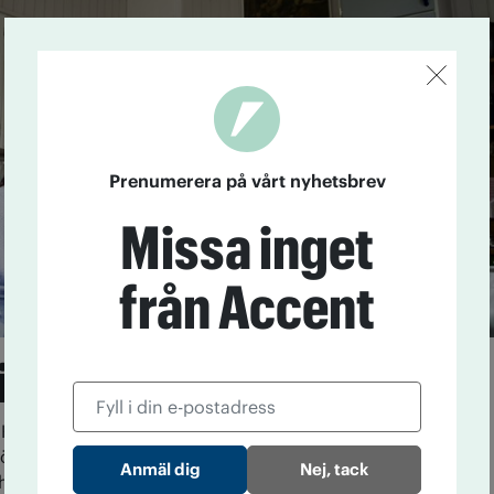
Prenumerera på vårt nyhetsbrev
Missa inget
från Accent
tillsammans
Kvarnström är barnbarnet Katrinna Bergström
förebild. 63 år skiljer dem åt, men gemenskapen,
Nej, tack
heten över att vara länkar i en lång kedja av