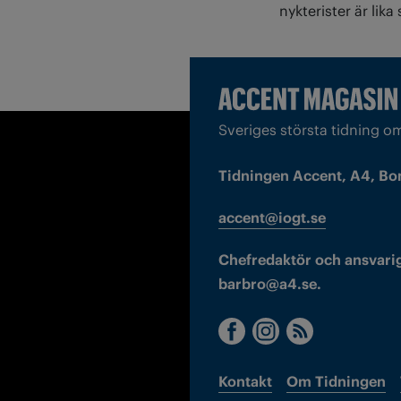
nykterister är lik
Sveriges största tidning o
Tidningen Accent, A4, Bo
accent@iogt.se
Chefredaktör och ansvarig
barbro@a4.se.
Kontakt
Om Tidningen