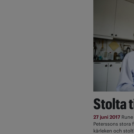
Stolta 
27 juni 2017
Rune 
Peterssons stora 
kärleken och stolt