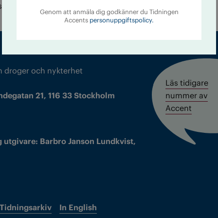
a stark hos dem båda.
Genom att anmäla dig godkänner du Tidningen
Accents
personuppgiftspolicy.
m droger och nykterhet
Läs tidigare
ndegatan 21, 116 33 Stockholm
nummer av
Accent
 utgivare: Barbro Janson Lundkvist,
Tidningsarkiv
In English