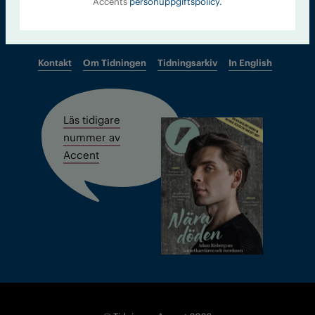
Accents
personuppgiftspolicy.
Kontakt
Om Tidningen
Tidningsarkiv
In English
Läs tidigare
nummer av
Accent