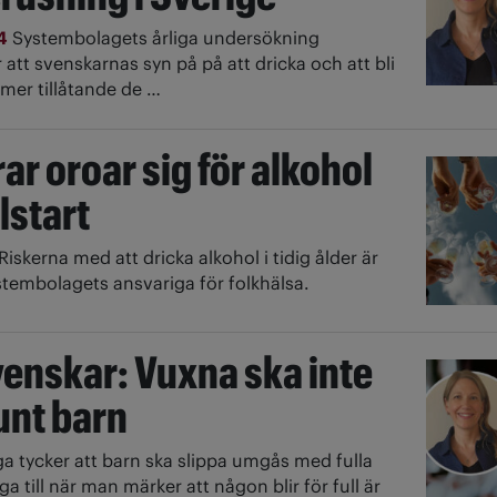
24
Systembolagets årliga undersökning
 att svenskarnas syn på på att dricka och att bli
 mer tillåtande de …
rar oroar sig för alkohol
lstart
Riskerna med att dricka alkohol i tidig ålder är
stembolagets ansvariga för folkhälsa.
venskar: Vuxna ska inte
runt barn
a tycker att barn ska slippa umgås med fulla
a till när man märker att någon blir för full är