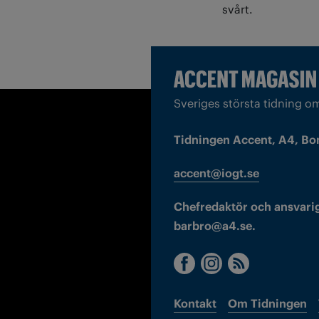
svårt.
Sveriges största tidning o
Tidningen Accent, A4, Bo
accent@iogt.se
Chefredaktör och ansvarig
barbro@a4.se.
Kontakt
Om Tidningen