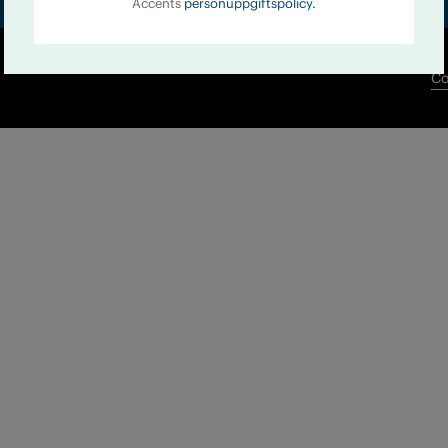
Accents
personuppgiftspolicy.
Co