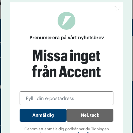
semisyntetiska cannabinoider över disk, helt lagligt.
Prenumerera på vårt nyhetsbrev
m droger och nykterhet
Missa inget
Läs tidigare
ndegatan 21, 116 33 Stockholm
nummer av
från Accent
Accent
 utgivare: Barbro Janson Lundkvist,
Nej, tack
Tidningsarkiv
In English
Genom att anmäla dig godkänner du Tidningen