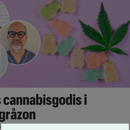
s cannabisgodis i
 gråzon
ockande, sött – och lätt att överdosera. Nu säljs