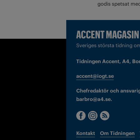
godis spetsat med 
Sveriges största tidning o
Tidningen Accent, A4, Bo
accent@iogt.se
Chefredaktör och ansvarig
barbro@a4.se.
Kontakt
Om Tidningen