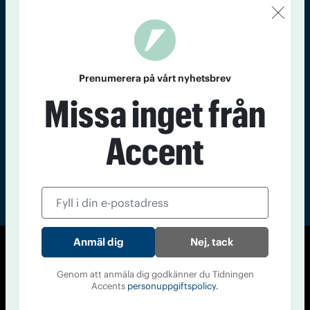
Kontakt
Om Tidningen
Tidningsarkiv
In English
Läs tidigare
Prenumerera på vårt nyhetsbrev
nummer av
Missa inget från
Accent
Accent
Nej, tack
© Tidningen Accent 2026
Genom att anmäla dig godkänner du Tidningen
Cookiepolicy
Personuppgiftspolicy
Accents
personuppgiftspolicy.