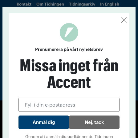
Kontakt
Om Tidningen
Tidningsarkiv
In English
Läs tidigare
nummer av
Accent
Prenumerera på vårt nyhetsbrev
Missa inget från
Accent
© Tidningen Accent 2026
Nej, tack
Cookiepolicy
Personuppgiftspolicy
Genom att anmäla dig godkänner du Tidningen