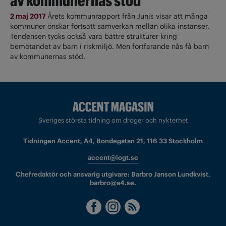
av kommunernas stöd
2 maj 2017
Årets kommunrapport från Junis visar att många
kommuner önskar fortsatt samverkan mellan olika instanser.
Tendensen tycks också vara bättre strukturer kring
bemötandet av barn i riskmiljö. Men fortfarande nås få barn
av kommunernas stöd.
Sveriges största tidning om droger och nykterhet
Tidningen Accent, A4, Bondegatan 21, 116 33 Stockholm
accent@iogt.se
Chefredaktör och ansvarig utgivare: Barbro Janson Lundkvist,
barbro@a4.se.