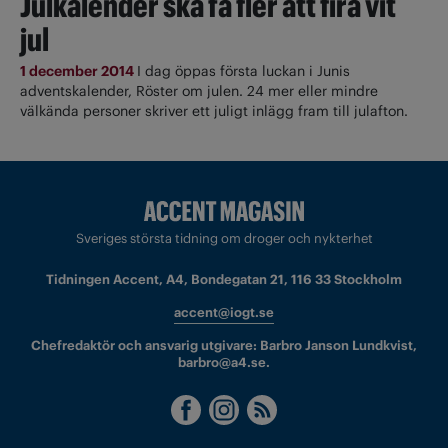
Julkalender ska få fler att fira vit
jul
1 december 2014
I dag öppas första luckan i Junis
adventskalender, Röster om julen. 24 mer eller mindre
välkända personer skriver ett juligt inlägg fram till julafton.
Sveriges största tidning om droger och nykterhet
Tidningen Accent, A4, Bondegatan 21, 116 33 Stockholm
accent@iogt.se
Chefredaktör och ansvarig utgivare: Barbro Janson Lundkvist,
barbro@a4.se.