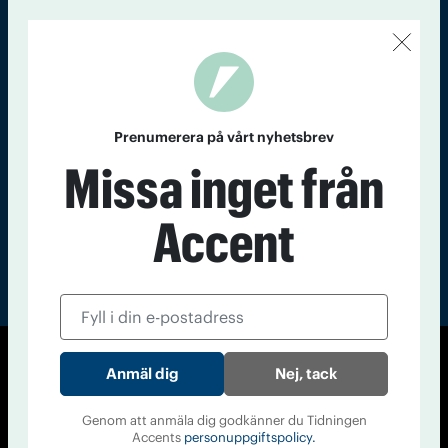
Kontakt
Om Tidningen
Tidningsarkiv
In English
Läs tidigare
nummer av
Prenumerera på vårt nyhetsbrev
Accent
Missa inget från
Accent
Nej, tack
© Tidningen Accent 2026
Cookiepolicy
Personuppgiftspolicy
Genom att anmäla dig godkänner du Tidningen
Accents
personuppgiftspolicy.